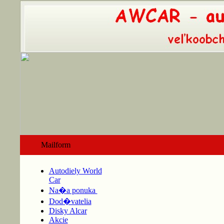
Mailform
Autodiely World
Car
Na�a ponuka
Dod�vatelia
Disky Alcar
Akcie