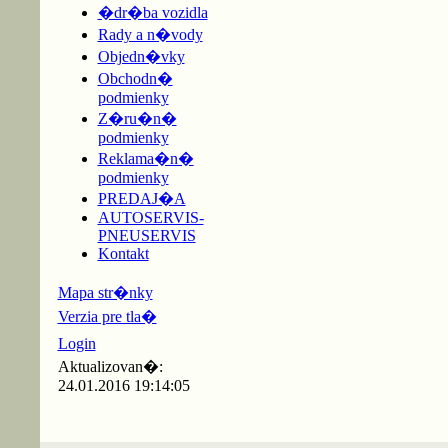
�dr�ba vozidla
Rady a n�vody
Objedn�vky
Obchodn�
podmienky
Z�ru�n�
podmienky
Reklama�n�
podmienky
PREDAJ�A
AUTOSERVIS-
PNEUSERVIS
Kontakt
Mapa str�nky
Verzia pre tla�
Login
Aktualizovan�:
24.01.2016 19:14:05