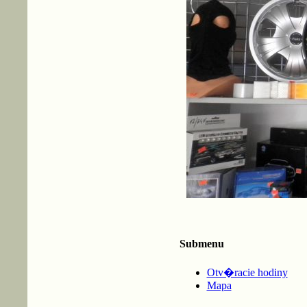
Submenu
Otv�racie hodiny
Mapa