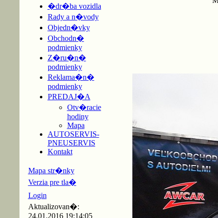
M
�dr�ba vozidla
Rady a n�vody
Objedn�vky
Obchodn�
podmienky
Z�ru�n�
podmienky
Reklama�n�
podmienky
PREDAJ�A
Otv�racie
hodiny
Mapa
AUTOSERVIS-
PNEUSERVIS
Kontakt
Mapa str�nky
Verzia pre tla�
Login
Aktualizovan�:
24.01.2016 19:14:05