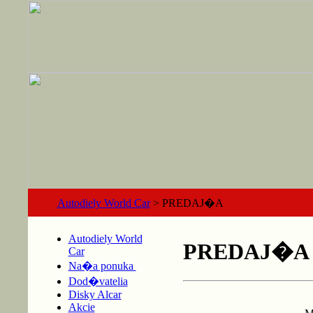
Autodiely World Car
> PREDAJ�A
Autodiely World
PREDAJ�A
Car
Na�a ponuka
Dod�vatelia
Disky Alcar
Akcie